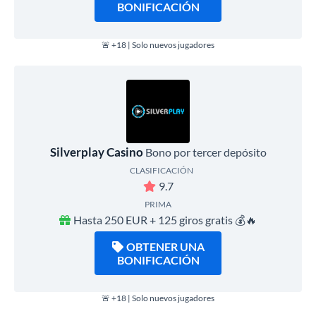
BONIFICACIÓN
🚨 +18 | Solo nuevos jugadores
Silverplay Casino
Bono por tercer depósito
CLASIFICACIÓN
9.7
PRIMA
Hasta 250 EUR + 125 giros gratis 💰🔥
OBTENER UNA
BONIFICACIÓN
🚨 +18 | Solo nuevos jugadores