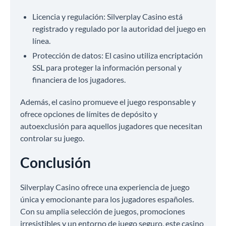
Licencia y regulación: Silverplay Casino está
registrado y regulado por la autoridad del juego en
línea.
Protección de datos: El casino utiliza encriptación
SSL para proteger la información personal y
financiera de los jugadores.
Además, el casino promueve el juego responsable y
ofrece opciones de límites de depósito y
autoexclusión para aquellos jugadores que necesitan
controlar su juego.
Conclusión
Silverplay Casino ofrece una experiencia de juego
única y emocionante para los jugadores españoles.
Con su amplia selección de juegos, promociones
irresistibles y un entorno de juego seguro, este casino