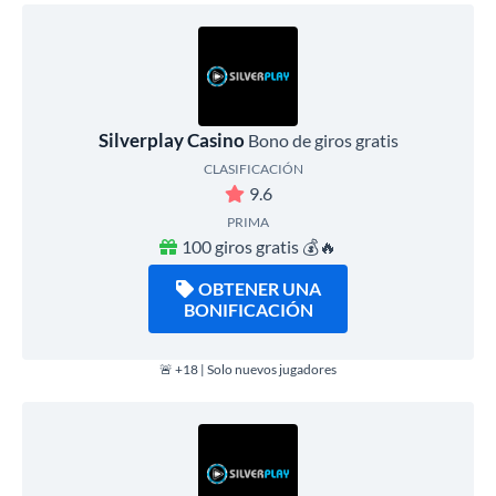
Silverplay Casino
Bono de giros gratis
CLASIFICACIÓN
9.6
PRIMA
100 giros gratis 💰🔥
OBTENER UNA
BONIFICACIÓN
🚨 +18 | Solo nuevos jugadores