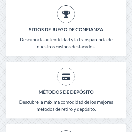
SITIOS DE JUEGO DE CONFIANZA
Descubra la autenticidad y la transparencia de
nuestros casinos destacados.
MÉTODOS DE DEPÓSITO
Descubre la máxima comodidad de los mejores
métodos de retiro y depósito.