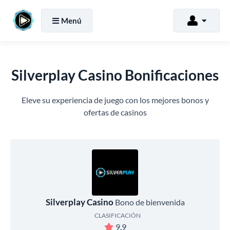
Menú
Silverplay Casino Bonificaciones
Eleve su experiencia de juego con los mejores bonos y
ofertas de casinos
Silverplay Casino
Bono de bienvenida
CLASIFICACIÓN
9.9