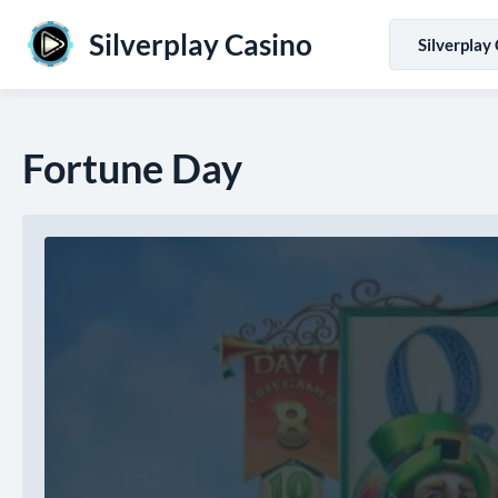
Silverplay Casino
Silverplay
Fortune Day