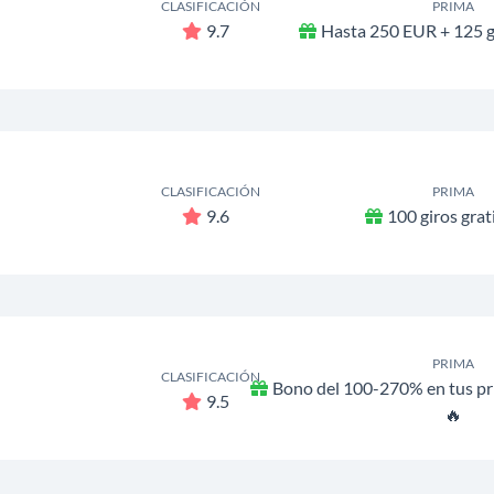
CLASIFICACIÓN
PRIMA
9.7
Hasta 250 EUR + 125 gi
CLASIFICACIÓN
PRIMA
9.6
100 giros grat
PRIMA
CLASIFICACIÓN
Bono del 100-270% en tus pr
9.5
🔥